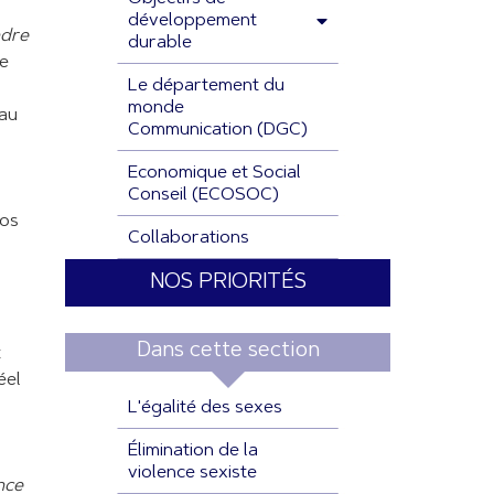
développement
ndre
durable
ée
Le département du
monde
eau
Communication (DGC)
Economique et Social
Conseil (ECOSOC)
nos
Collaborations
NOS PRIORITÉS
Dans cette section
t
éel
L'égalité des sexes
Élimination de la
violence sexiste
nce