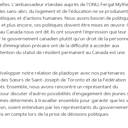
lles. L'ambassadeur irlandais auprès de l'ONU, Fergal Mythe
es sans-abri, du logement et de l'éducation ne se produisent
 politiques et d’actions humaines. Nous avons besoin de politiq
, et plus encore, ces politiques doivent être mises en œuvre.
s au Canada nous ont dit. Ils ont souvent l’impression que leur
 le gouvernement canadien plutôt qu’un droit de la personn
d'immigration précaire ont de la difficulté à accéder aux
btention du statut de résident permanent au Canada est une
évelopper notre relation de plaidoyer avec nos partenaires
 des Sœurs de Saint-Joseph de Toronto et de la Fédération
nts. Ensemble, nous avons rencontré un représentant du
pour discuter d'autres possibilités d'engagement des jeunes 
mmes déterminés à travailler ensemble pour garantir que les 
ation, soient entendues par les représentants du gouvernemen
is en compte lors de la prise de décisions politiques.