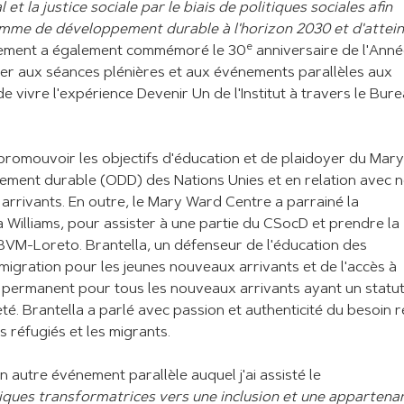
 la justice sociale par le biais de politiques sociales afin
amme de développement durable à l'horizon 2030 et d'attei
e
nement a également commémoré le 30
anniversaire de l'Ann
ister aux séances plénières et aux événements parallèles aux
 vivre l'expérience Devenir Un de l'Institut à travers le Bur
 promouvoir les objectifs d'éducation et de plaidoyer du Mary
ement durable (ODD) des Nations Unies et en relation avec 
 arrivants. En outre, le Mary Ward Centre a parrainé la
a Williams, pour assister à une partie du CSocD et prendre la
IBVM-Loreto. Brantella, un défenseur de l'éducation des
migration pour les jeunes nouveaux arrivants et de l'accès à
nt permanent pour tous les nouveaux arrivants ayant un statu
. Brantella a parlé avec passion et authenticité du besoin r
s réfugiés et les migrants.
 autre événement parallèle auquel j'ai assisté le
itiques transformatrices vers une inclusion et une appartena