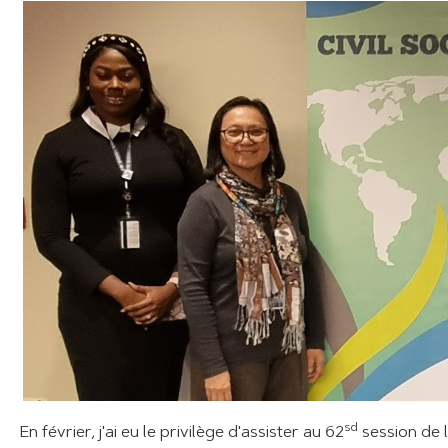
sd
En février, j'ai eu le privilège d'assister au 62
session de 