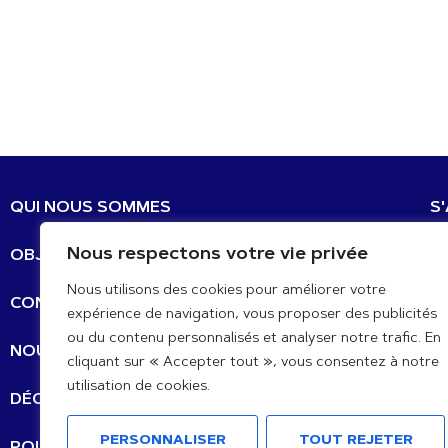
QUI NOUS SOMMES
S
Nous respectons votre vie privée
OBJECTIFS DE DÉVELOPPEMENT DURABLE
E-
Nous utilisons des cookies pour améliorer votre
CONTACT
expérience de navigation, vous proposer des publicités
ou du contenu personnalisés et analyser notre trafic. En
N
NOUVELLES MISE À JOUR
cliquant sur « Accepter tout », vous consentez à notre
utilisation de cookies.
DÉCLARATIONS
PERSONNALISER
TOUT REJETER
POLITIQUE DE CONFIDENTIALITÉ