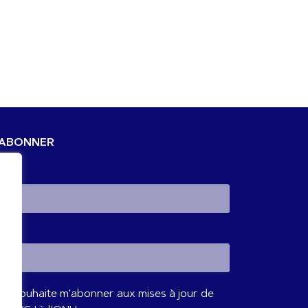
'ABONNER
mail
om
Je souhaite m'abonner aux mises à jour de