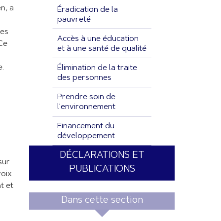
n, a
Éradication de la
pauvreté
ues
Accès à une éducation
 Ce
et à une santé de qualité
e.
Élimination de la traite
des personnes
Prendre soin de
l'environnement
Financement du
développement
DÉCLARATIONS ET
sur
PUBLICATIONS
voix
t et
Dans cette section