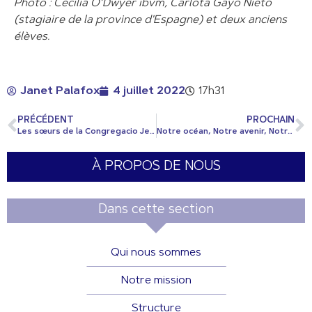
Photo : Cecilia O’Dwyer ibvm, Carlota Gayo Nieto
(stagiaire de la province d'Espagne) et deux anciens
élèves.
Janet Palafox
4 juillet 2022
17h31
PRÉCÉDENT
PROCHAIN
Les sœurs de la Congregacio Jesu (CJ) aident les réfugiés d'Ukraine
Notre océan, Notre avenir, Notre responsabilité
À PROPOS DE NOUS
Dans cette section
Qui nous sommes
Notre mission
Structure