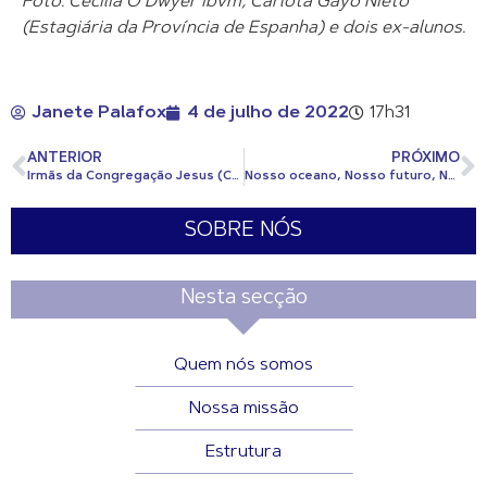
Foto: Cecilia O’Dwyer ibvm, Carlota Gayo Nieto
(Estagiária da Província de Espanha) e dois ex-alunos.
Janete Palafox
4 de julho de 2022
17h31
ANTERIOR
PRÓXIMO
Irmãs da Congregação Jesus (CJ) ajudam refugiados da Ucrânia
Nosso oceano, Nosso futuro, Nossa responsabilidade
SOBRE NÓS
Nesta secção
Quem nós somos
Nossa missão
Estrutura