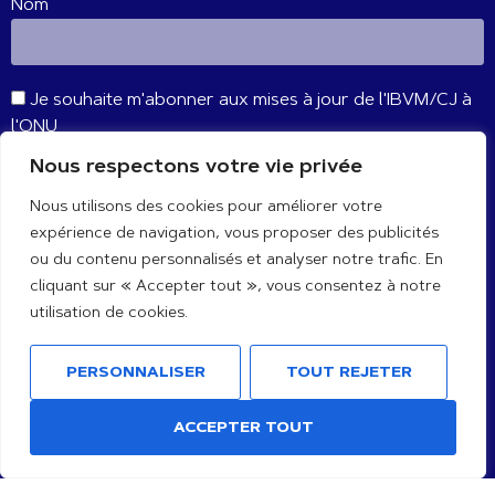
Nom
Je souhaite m'abonner aux mises à jour de l'IBVM/CJ à
l'ONU
Nous respectons votre vie privée
S'ABONNER
Nous utilisons des cookies pour améliorer votre
expérience de navigation, vous proposer des publicités
CONNECTE-TOI AVEC NOUS
ou du contenu personnalisés et analyser notre trafic. En
cliquant sur « Accepter tout », vous consentez à notre
utilisation de cookies.
PERSONNALISER
TOUT REJETER
ACCEPTER TOUT