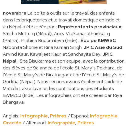
novembre
La boîte à outils sur le travail des enfants
dans les briqueteries et le travail domestique en Inde et
au Népal a été créée par :
Représentants provinciaux
:
Smitha Muttu cj (Népal), Ancy Vilakumaruthumkal cj
(Patna), Prabina Rudum ibvm (Inde) ;
Équipe KMWSC
:
Nabonita Shome et Rina Kumari Singh;
JPIC Asie du Sud
:
Arvind Kaur, Kawaljeet Kaur et Sanchayita Dey;
JPIC
Népal :
Sita Bisukarma et son équipe, avec la contribution
des élèves de 9e année de l'école St. Mary’s Pokhara, de
l'école St. Mary’s de Biratnagar et de l'école St. Mary’s de
Gorkha (Népal). Nous reconnaissons également l'aide de
Matilda Lakra ibvm et les contributions des étudiants
IBVM/CJ (Inde).
Les infographies ont été créées par Riya
Bhargava.
Anglais:
Infographie
,
Prières
/ Espanol:
Infographie
,
Oración
/ Allemand:
Infographie
,
Prières