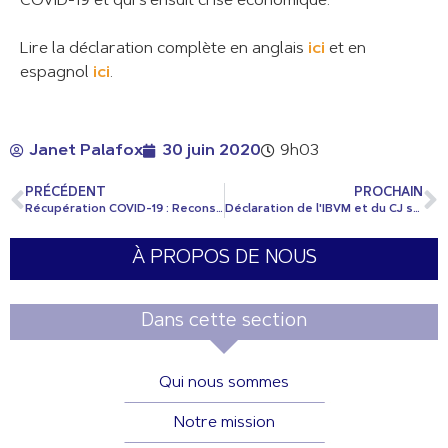
COVID-19 et qui s'ensuit crise économique."
Lire la déclaration complète en anglais
ici
et en
espagnol
ici
.
Janet Palafox
30 juin 2020
9h03
PRÉCÉDENT
PROCHAIN
Récupération COVID-19 : Reconstruire en mieux
Déclaration de l'IBVM et du CJ sur l'injustice raciale
À PROPOS DE NOUS
Dans cette section
Qui nous sommes
Notre mission