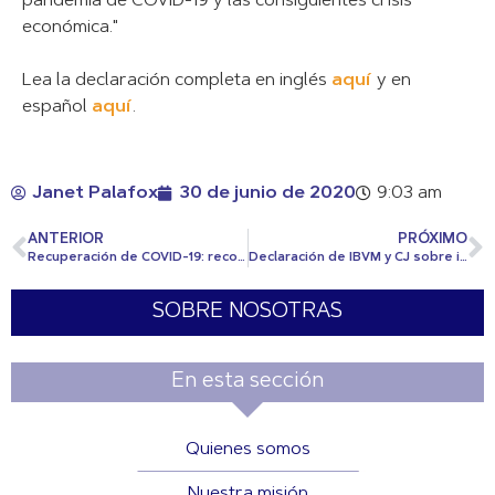
pandemia de COVID-19 y las consiguientes crisis
económica."
Lea la declaración completa en inglés
aquí
y en
español
aquí
.
Janet Palafox
30 de junio de 2020
9:03 am
ANTERIOR
PRÓXIMO
Recuperación de COVID-19: reconstruir mejor
Declaración de IBVM y CJ sobre injusticia racial
SOBRE NOSOTRAS
En esta sección
Quienes somos
Nuestra misión