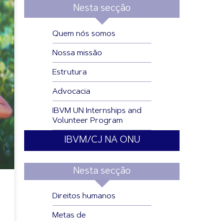
Nesta secção
Quem nós somos
Nossa missão
Estrutura
Advocacia
IBVM UN Internships and
Volunteer Program
IBVM/CJ NA ONU
Nesta secção
Direitos humanos
Metas de