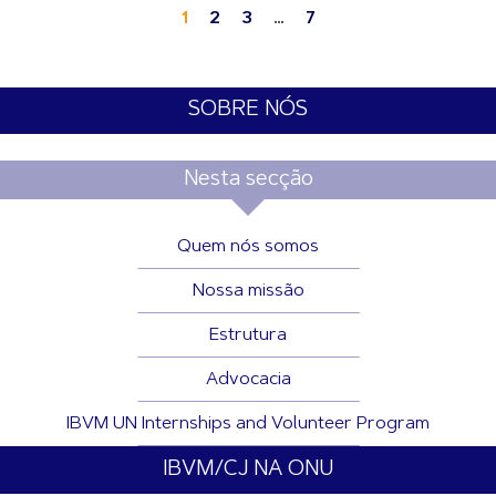
1
2
3
…
7
SOBRE NÓS
Nesta secção
Quem nós somos
Nossa missão
Estrutura
Advocacia
IBVM UN Internships and Volunteer Program
IBVM/CJ NA ONU