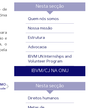
Nesta secção
o de
ónia
Quem nós somos
Nossa missão
para
Estrutura
ão e
a, o
Advocacia
pela
IBVM UN Internships and
Volunteer Program
IBVM/CJ NA ONU
IMO
Nesta secção
tude
Direitos humanos
Metas de