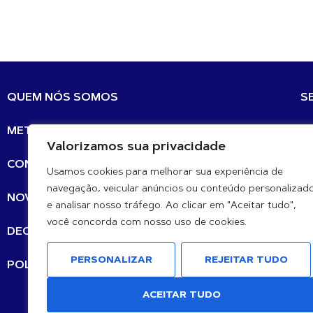
QUEM NÓS SOMOS
S
METAS DE DESENVOLVIMENTO SUSTENTÁVEL
E-
Valorizamos sua privacidade
CONTATO
Usamos cookies para melhorar sua experiência de
navegação, veicular anúncios ou conteúdo personalizad
N
NOVAS ATUALIZAÇÕES
e analisar nosso tráfego. Ao clicar em "Aceitar tudo",
você concorda com nosso uso de cookies.
DECLARAÇÕES
PERSONALIZAR
REJEITAR TUDO
POLÍTICA DE PRIVACIDADE
n
ACEITAR TUDO