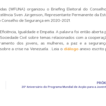
das (WFUNA) organizou o Briefing Eleitoral do Conselh
celência Sven Jürgenson, Representante Permanente da Est
o Conselho de Segurança em 2020-2021.
ficiência, Igualdade e Empatia. A palavra foi então aberta 
ociedade Civil sobre temas relacionados com a cooperaç
ramento dos jovens, as mulheres, a paz e a seguranç
obre a crise na Venezuela. . Leia o
diálogo
anexo escrito 
PRÓX
20º Aniversário do Programa Mundial de Acção para a Juven