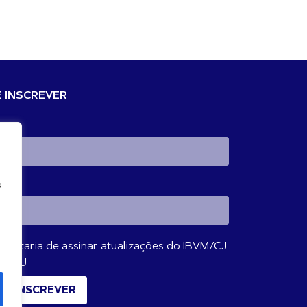
E INSCREVER
mail
o
ome
Gostaria de assinar atualizações do IBVM/CJ
a ONU
SE INSCREVER