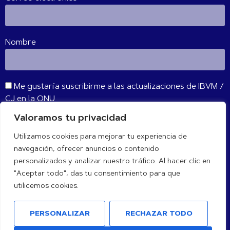
Nombre
Me gustaría suscribirme a las actualizaciones de IBVM /
CJ en la ONU
Valoramos tu privacidad
SUSCRIBIR
Utilizamos cookies para mejorar tu experiencia de
navegación, ofrecer anuncios o contenido
CONÉCTATE CON NOSOTROS
personalizados y analizar nuestro tráfico. Al hacer clic en
"Aceptar todo", das tu consentimiento para que
utilicemos cookies.
PERSONALIZAR
RECHAZAR TODO