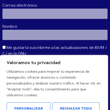
Correo electrónico
Nombre
Me gustaría suscribirme a las actualizaciones de IBVM /
CJ en la ONU
Valoramos tu privacidad
SUSCRIBIR
Utilizamos cookies para mejorar tu experiencia de
navegación, ofrecer anuncios o contenido
CONÉCTATE CON NOSOTROS
personalizados y analizar nuestro tráfico. Al hacer clic en
"Aceptar todo", das tu consentimiento para que
utilicemos cookies.
PERSONALIZAR
RECHAZAR TODO