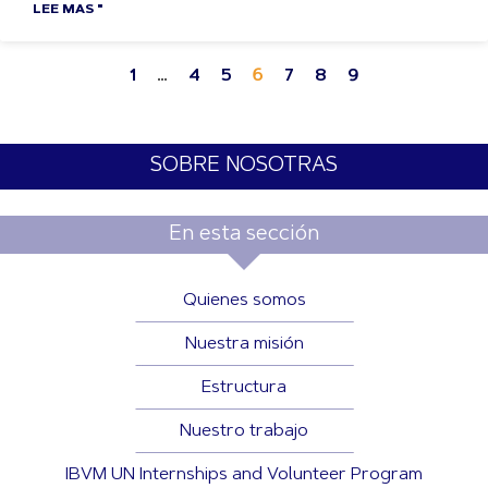
LEE MAS "
1
…
4
5
6
7
8
9
SOBRE NOSOTRAS
En esta sección
Quienes somos
Nuestra misión
Estructura
Nuestro trabajo
IBVM UN Internships and Volunteer Program