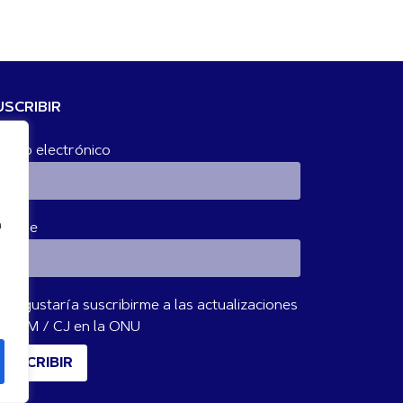
USCRIBIR
rreo electrónico
n
ombre
Me gustaría suscribirme a las actualizaciones
 IBVM / CJ en la ONU
SUSCRIBIR