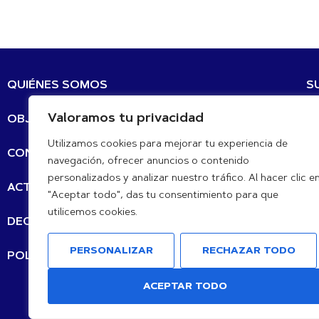
QUIÉNES SOMOS
S
Valoramos tu privacidad
OBJETIVOS DE DESARROLLO SOSTENIBLE
Co
Utilizamos cookies para mejorar tu experiencia de
CONTACTO
navegación, ofrecer anuncios o contenido
personalizados y analizar nuestro tráfico. Al hacer clic e
N
ACTUALIZACIÓN DE LAS NOTICIAS
"Aceptar todo", das tu consentimiento para que
utilicemos cookies.
DECLARACIONES
PERSONALIZAR
RECHAZAR TODO
POLÍTICA DE PRIVACIDAD
de
ACEPTAR TODO