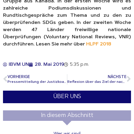
Gruppe aus Kanada. In der ersten Woche wird es
zahlreiche Podiumsdiskussionen und
Rundtischgespräche zum Thema und zu den zu
überprüfenden SDGs geben. In der zweiten Woche
werden 47 Länder freiwillige nationale
Überprüfungen (Voluntary National Reviews, VNR)
durchführen. Lesen Sie mehr über
HLPF 2018
IBVM UN
28. Mai 2019
5:35 p.m.
VORHERIGE
NÄCHSTE
Pressemitteilung der Justizkoalition der Religiösen (JCoR)
Reflexion über das Ziel der nachhaltigen Entwicklung 11
ÜBER UNS
In diesem Abschnitt
Wer wir sind