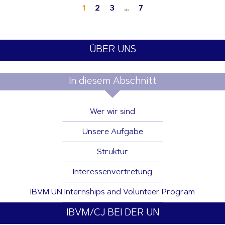
1
2
3
…
7
ÜBER UNS
In diesem Abschnitt
Wer wir sind
Unsere Aufgabe
Struktur
Interessenvertretung
IBVM UN Internships and Volunteer Program
IBVM/CJ BEI DER UN