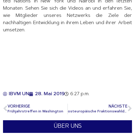
ted Nations in New York und Nairobi in den letzten
Monaten. Sehen Sie sich die Videos an und erfahren Sie,
wie Mitglieder unseres Netzwerks die Ziele der
nachhaltigen Entwicklung in ihrem Leben und ihrer Arbeit
umsetzen.
IBVM UN
28. Mai 2019
6:27 p.m.
VORHERIGE
NÄCHSTE
Frühjahrstreffen in Washington
osteuropäische Fraktionswahldebatte für die Kandidatur im Sicherheitsrat
ÜBER UNS