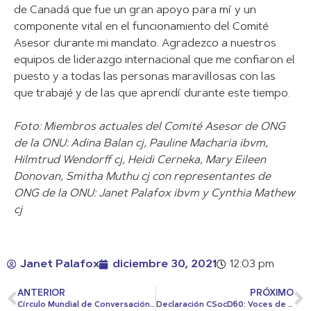
de Canadá que fue un gran apoyo para mí y un
componente vital en el funcionamiento del Comité
Asesor durante mi mandato. Agradezco a nuestros
equipos de liderazgo internacional que me confiaron el
puesto y a todas las personas maravillosas con las
que trabajé y de las que aprendí durante este tiempo.
Foto: Miembros actuales del Comité Asesor de ONG
de la ONU: Adina Balan cj, Pauline Macharia ibvm,
Hilmtrud Wendorff cj, Heidi Cerneka, Mary Eileen
Donovan, Smitha Muthu cj con representantes de
ONG de la ONU: Janet Palafox ibvm y Cynthia Mathew
cj
Janet Palafox
diciembre 30, 2021
12:03 pm
ANTERIOR
PRÓXIMO
Círculo Mundial de Conversación de Niñas sobre el Clima
Declaración CSocD60: Voces de nuestra Red IBVM/CJ