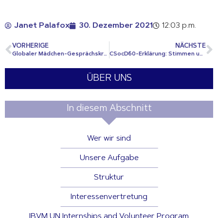
Janet Palafox
30. Dezember 2021
12:03 p.m.
VORHERIGE
NÄCHSTE
Globaler Mädchen-Gesprächskreis zum Thema Klima
CSocD60-Erklärung: Stimmen unseres IBVM/CJ-Netzwerks
ÜBER UNS
In diesem Abschnitt
Wer wir sind
Unsere Aufgabe
Struktur
Interessenvertretung
IBVM UN Internships and Volunteer Program